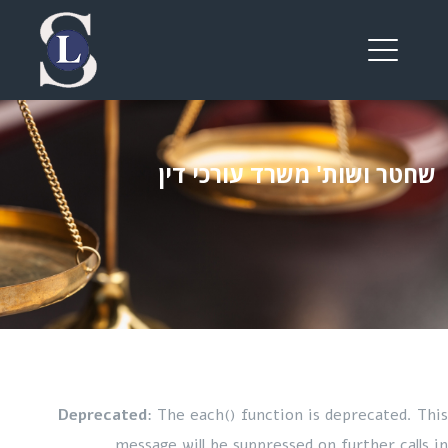
טר ושות' משרד עורכי דין
Deprecated
: The each() function is deprecated. 
message will be suppressed on further call