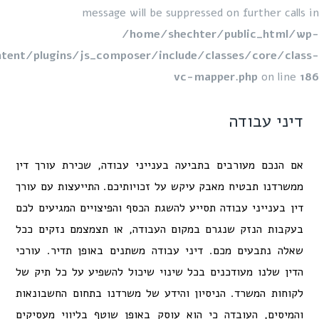
message will be suppressed on further call
/home/shechter/public_html/
content/plugins/js_composer/include/classes/core/cl
vc-mapper.php
on line
יני עבודה
ם הנכם מעורבים בתביעה בענייני עבודה, שכירת עורך דין
משרדנו תבטיח מאבק עיקש על זכויותיכם. התייעצות עם עורך
ין בענייני עבודה תסייע להשגת הכסף והפיצויים המגיעים לכם
עקבות הנזק שנגרם במקום העבודה, או תצמצמם נזקים ככל
אלה נתבעים מכם. דיני עבודה משתנים באופן תדיר. עורכי
דין שלנו מעודכנים בכל שינוי שיכול להשפיע על כל תיק של
קוחות המשרד. הניסיון והידע של משרדנו בתחום החשבונאות
המיסים, העובדה כי הוא עוסק באופן שוטף בליווי מעסיקים