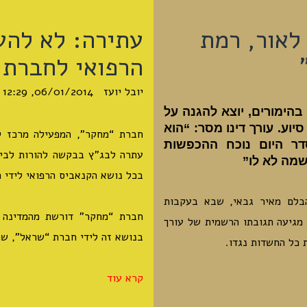
לאור, רמת
עתירה: לא להע
הרפואי לחברת 
יובל יועז
06/01/2014, 12:29
ימורים, יוצא להגנה על
וע. עורך דינו מסר: “הוא
חברת “מחקר”, המפעילה מרכז ל
דר היום נוכח ההכפשות
עתרה לבג”ץ בבקשה להורות לבי
שמה לא לו”
בכל נושא הקנאביס הרפואי לידי 
בלם מאיר גבאי, שבא בעקבות
חברת “מחקר” דורשת מהמדינה 
 מגיעה תגובתו הרשמית של עורך
בנושא זה לידי חברת “שראל”, שה
 כל החשדות נגדו.
קרא עוד