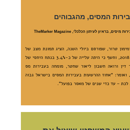
ירות המסים, מהגבוהים
 בראיון לעיתון הכלכלי, TheMarker Magazine
מימון טרור, שפורסם ביולי השנה, הציג תמונת מצב של
הפשיעה הכלכלית בישראל לשנת 2018, וחשף כי היתה עלייה של כ-3.4% בנתח היחסי של
מסים, לכדי 12%. עורך דין ורואה חשבון ליאור שחטר, מומחה בעבירות מס
, ואומר: “אחוז ההרשעות בעבירות המסים בישראל גבוה
 לכת – עד כדי שנים של מאסר בפועל”.