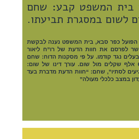
 בית המשפט קבע: שחם
ים לשום במסגרת תביעתו.
 הפועל כפר סבא, בית המשפט נענה לבקשת
ישר לפרסם את חוות הדעת של רו”ח ליאור
לים נגד קודמו. על פי מסקנות הדוח: שחם
נמצא ביתרת זכות של 67 אלף שקלים מול שום. עורך דינו של שום:
יעים לסתיו”, שחם: “חוות הדעת מדברת בעד
דון במצב כלכלי מעולה”