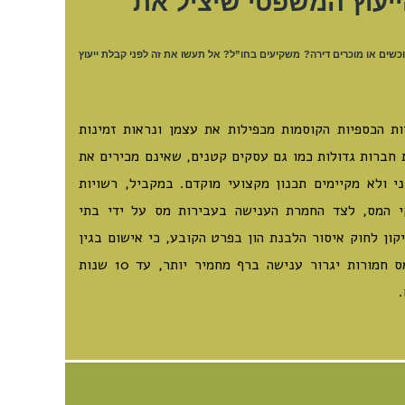
ייעוץ המשפטי שיציל את
שים או מוכרים דירה? משקיעים בחו”ל? אל תעשו את זה לפני קבלת ייעוץ
ות הכספיות הקוסמות מכפילות את עצמן ונראות זמינות
 חברות גדולות כמו גם עסקים קטנים, שאינם מכירים את
 ולא מקיימים תכנון מקצועי מוקדם. במקביל, רשויות
י המס, לצד החמרת הענישה בעבירות מס על ידי בתי
ון לחוק איסור הלבנת הון בפרט הקובע, כי אישום בגין
עבירות מקור הכוללות עבירות מס חמורות יגרור ענישה ברף מחמיר יותר, עד 10 שנות