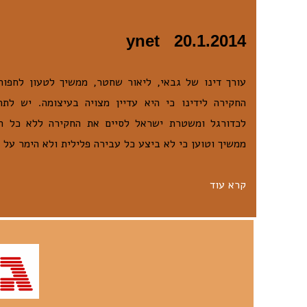
ynet 20.1.2014
עורך דינו של גבאי, ליאור שחטר, ממשיך לטעון לחפות
החקירה לידינו כי היא עדיין מצויה בעיצומה. יש לת
לכדורגל ומשטרת ישראל לסיים את החקירה ללא כל הפ
ממשיך וטוען כי לא ביצע כל עבירה פלילית ולא הימר על
קרא עוד